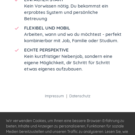
Kein Vorwissen nötig. Du bekommst ein
erprobtes System und persönliche
Betreuung
FLEXIBEL UND MOBIL
Arbeiten, wann und wo du möchtest - perfekt
kombinierbar mit Job, Familie oder Studium.
ECHTE PERSPEKTIVE
Kein kurzfristiger Nebenjob, sondern eine
eigene Möglichkeit, dir Schritt für Schritt
etwas eigenes aufzubauen.
Impressum
|
Datenschutz
Wir verwenden Cookies, um Ihnen eine bessere Browser-Erfahrung zu
bieten, Inhalte und Anzeigen zu personalisieren, Funktionen für soziale
Medien bereitzustellen und unseren Traffic zu analysieren. Lesen Sie, wie